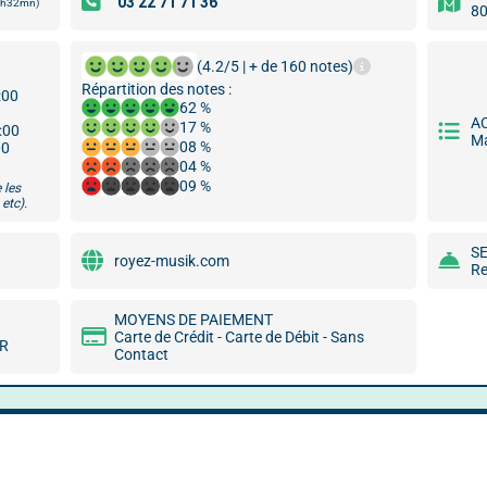
 1h32mn)
80
(4.2/5 | + de 160 notes)
Répartition des notes :
:00
62 %
A
17 %
9:00
Ma
08 %
00
04 %
09 %
 les
etc).
S
royez-musik.com
Re
MOYENS DE PAIEMENT
Carte de Crédit - Carte de Débit - Sans
MR
Contact