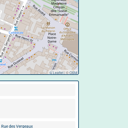
© Leaflet
|
©
OSM
 Rue des Vergeaux